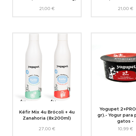
21,00
€
21,00
€
Yogupet 2+PRO 
Kéfir Mix 4u Brócoli + 4u
gr).- Yogur para 
Zanahoria (8x200ml)
gatos -
27,00
€
10,99
€