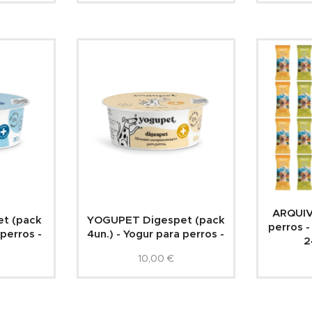
ARQUIV
t (pack
YOGUPET Digespet (pack
perros -
perros -
4un.) - Yogur para perros -
2
10,00
€