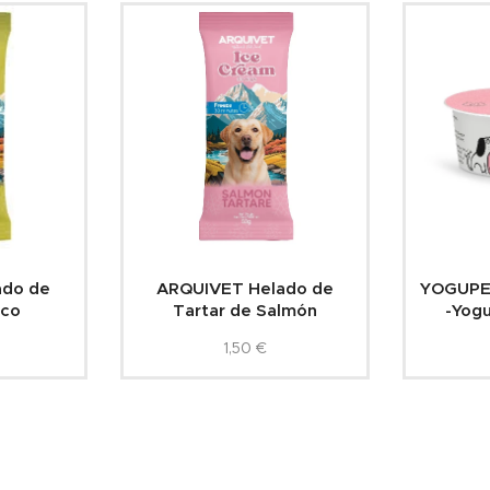
ado de
ARQUIVET Helado de
YOGUPET
ico
Tartar de Salmón
-Yogu
1,50
€