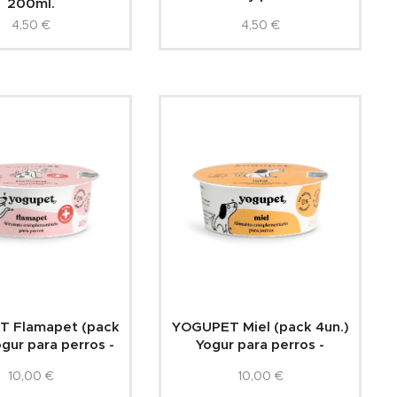
200ml.
4,50
€
4,50
€
 Flamapet (pack
YOGUPET Miel (pack 4un.)
ogur para perros -
Yogur para perros -
10,00
€
10,00
€