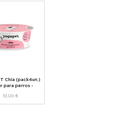
 Chía (pack4un.)
r para perros -
10,00
€