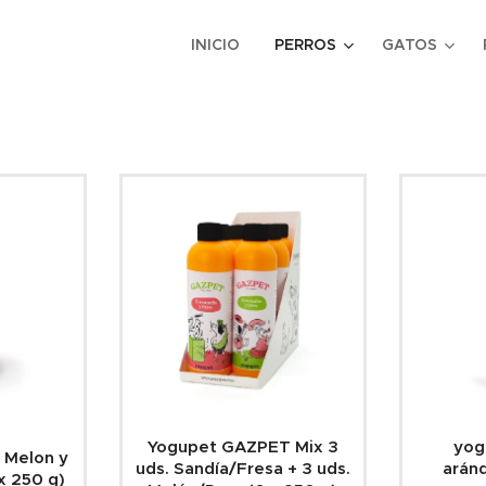
INICIO
PERROS
GATOS
Yogupet GAZPET Mix 3
yog
 Melon y
uds. Sandía/Fresa + 3 uds.
aránd
x 250 g)