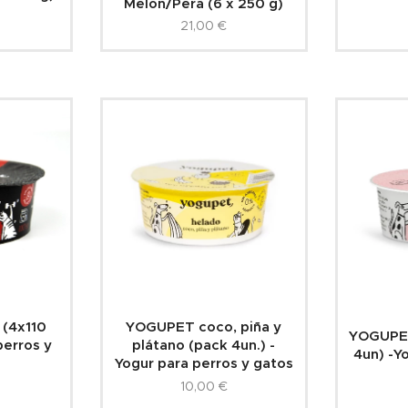
Melón/Pera (6 x 250 g)
21,00
€
(4x110
YOGUPET coco, piña y
YOGUPET
perros y
plátano (pack 4un.) -
4un) -Y
Yogur para perros y gatos
10,00
€