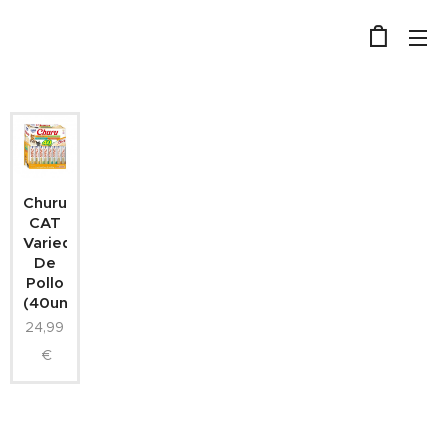
Churu
CAT
Variedades
De
Pollo
(40un)
24,99
€