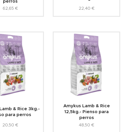
perros
62,65
€
22,40
€
Amykus Lamb & Rice
Lamb & Rice 3kg.-
12,5kg.- Pienso para
so para perros
perros
20,50
€
48,50
€