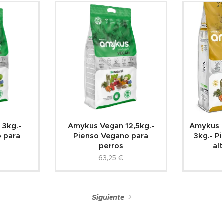
3kg.-
Amykus Vegan 12,5kg.-
Amykus O
 para
Pienso Vegano para
3kg.- P
perros
al
63,25
€
Siguiente