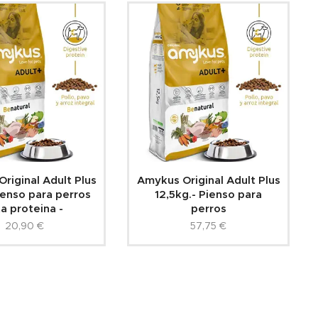
riginal Adult Plus
Amykus Original Adult Plus
ienso para perros
12,5kg.- Pienso para
ta proteina -
perros
20,90
€
57,75
€