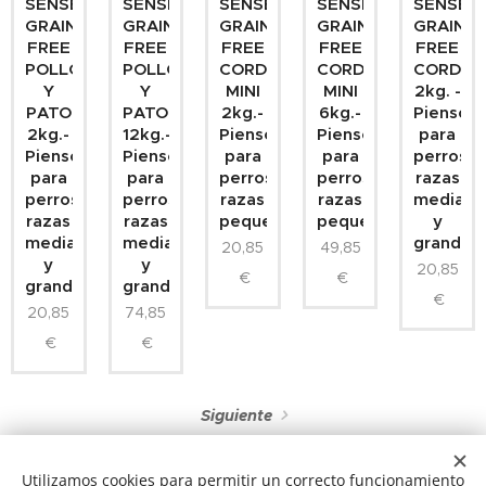
SENSE
SENSE
SENSE
SENSE
SENSE
GRAIN
GRAIN
GRAIN
GRAIN
GRAIN
FREE
FREE
FREE
FREE
FREE
POLLO
POLLO
CORDERO
CORDERO
CORDER
Y
Y
MINI
MINI
2kg. -
PATO
PATO
2kg.-
6kg.-
Pienso
2kg.-
12kg.-
Pienso
Pienso
para
Pienso
Pienso
para
para
perros
para
para
perros
perros
razas
perros
perros
razas
razas
mediana
razas
razas
pequeñas
pequeñas
y
medianas
medianas
grandes
20,85
49,85
y
y
20,85
€
€
grandes
grandes
€
20,85
74,85
€
€
Siguiente
Utilizamos cookies para permitir un correcto funcionamiento