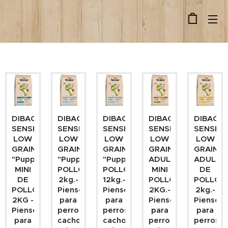
DIBAQ
DIBAQ
DIBAQ
DIBAQ
DIBAQ
SENSE
SENSE
SENSE
SENSE
SENSE
LOW
LOW
LOW
LOW
LOW
GRAIN
GRAIN
GRAIN
GRAIN
GRAIN
"Puppy"
"Puppy"
"Puppy"
ADULTO
ADULTO
MINI
POLLO
POLLO
MINI
DE
DE
2kg.-
12kg.-
POLLO
POLLO
POLLO
Pienso
Pienso
2KG.-
2kg.-
2KG -
para
para
Pienso
Pienso
Pienso
perros
perros
para
para
para
cachorros
cachorros
perros
perros