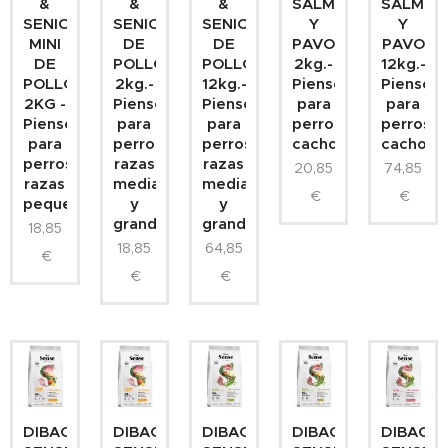
&
&
&
SALMÓN
SALMÓN
SENIOR
SENIOR
SENIOR
Y
Y
MINI
DE
DE
PAVO
PAVO
DE
POLLO
POLLO
2kg.-
12kg.-
POLLO
2kg.-
12kg.-
Pienso
Pienso
2KG -
Pienso
Pienso
para
para
Pienso
para
para
perros
perros
para
perros
perros
cachorros
cachorr
perros
razas
razas
20,85
74,85
razas
medianas
medianas
€
€
pequeñas
y
y
grandes
grandes
18,85
18,85
64,85
€
€
€
DIBAQ
DIBAQ
DIBAQ
DIBAQ
DIBAQ