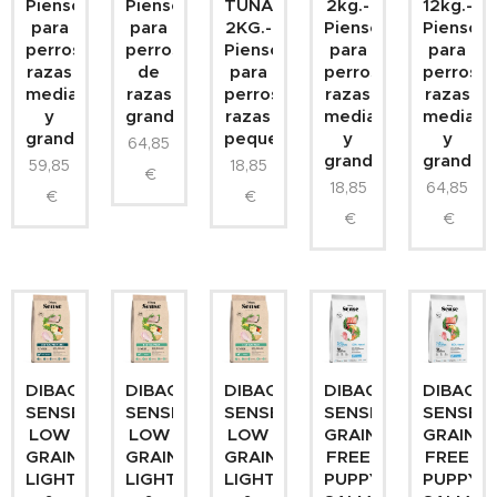
Pienso
Pienso
TUNA
2kg.-
12kg.-
para
para
2KG.-
Pienso
Pienso
perros
perros
Pienso
para
para
razas
de
para
perros
perros
medianas
razas
perros
razas
razas
y
grandes
razas
medianas
mediana
grandes
pequeñas
y
y
64,85
grandes
grandes
59,85
18,85
€
18,85
64,85
€
€
€
€
DIBAQ
DIBAQ
DIBAQ
DIBAQ
DIBAQ
SENSE
SENSE
SENSE
SENSE
SENSE
LOW
LOW
LOW
GRAIN
GRAIN
GRAIN
GRAIN
GRAIN
FREE
FREE
LIGHT
LIGHT
LIGHT
PUPPY
PUPPY