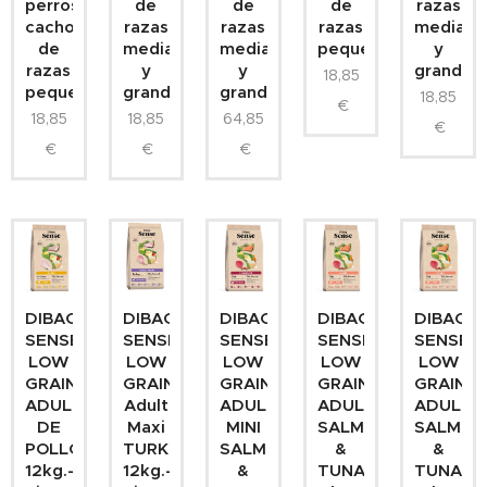
perros
de
de
de
razas
cachorros
razas
razas
razas
mediana
de
medianas
medianas
pequeñas
y
razas
y
y
grandes
18,85
pequeñas
grandes
grandes
18,85
€
18,85
18,85
64,85
€
€
€
€
DIBAQ
DIBAQ
DIBAQ
DIBAQ
DIBAQ
SENSE
SENSE
SENSE
SENSE
SENSE
LOW
LOW
LOW
LOW
LOW
GRAIN
GRAIN
GRAIN
GRAIN
GRAIN
ADULTO
Adult
ADULTO
ADULTO
ADULTO
DE
Maxi
MINI
SALMON
SALMON
POLLO
TURKEY
SALMON
&
&
12kg.-
12kg.-
&
TUNA
TUNA