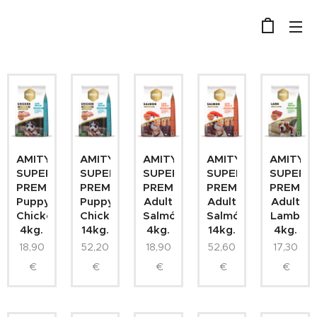
AMITY
AMITY
AMITY
AMITY
AMITY
SUPER
SUPER
SUPER
SUPER
SUPER
PREMIUM
PREMIUM
PREMIUM
PREMIUM
PREMIU
Puppy
Puppy
Adult
Adult
Adult
Chicken
Chicken
Salmón
Salmón
Lamb
4kg.
14kg.
4kg.
14kg.
4kg.
18,90
52,20
18,90
52,60
17,30
€
€
€
€
€