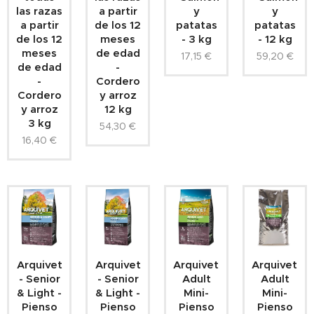
las razas
a partir
y
y
a partir
de los 12
patatas
patatas
de los 12
meses
- 3 kg
- 12 kg
meses
de edad
17,15
€
59,20
€
de edad
-
-
Cordero
Cordero
y arroz
y arroz
12 kg
3 kg
54,30
€
16,40
€
Arquivet
Arquivet
Arquivet-
Arquivet-
- Senior
- Senior
Adult
Adult
& Light -
& Light -
Mini-
Mini-
Pienso
Pienso
Pienso
Pienso