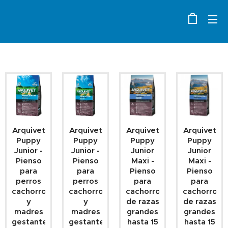
Arquivet
Arquivet
Arquivet
Arquivet
Puppy
Puppy
Puppy
Puppy
Junior -
Junior -
Junior
Junior
Pienso
Pienso
Maxi -
Maxi -
para
para
Pienso
Pienso
perros
perros
para
para
cachorros
cachorros
cachorros
cachorros
y
y
de razas
de razas
madres
madres
grandes
grandes
gestantes
gestantes
hasta 15
hasta 15