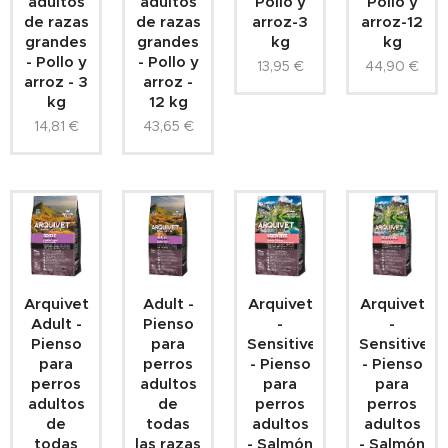
adultos
adultos
Pollo y
Pollo y
de razas
de razas
arroz-3
arroz-12
grandes
grandes
kg
kg
- Pollo y
- Pollo y
13,95
€
44,90
€
arroz - 3
arroz -
kg
12 kg
14,81
€
43,65
€
Arquivet
Adult -
Arquivet
Arquivet
Adult -
Pienso
-
-
Pienso
para
Sensitive
Sensitive
para
perros
- Pienso
- Pienso
perros
adultos
para
para
adultos
de
perros
perros
de
todas
adultos
adultos
todas
las razas
- Salmón
- Salmón