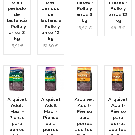
o en
o en
meses -
meses -
período
período
Pollo y
Pollo y
de
de
arroz 3
arroz 12
lactancia
lactancia
kg
kg
- Pollo y
- Pollo y
15,90
€
49,15
€
arroz 3
arroz 12
kg
kg
15,91
€
51,60
€
Arquivet
Arquivet
Arquivet-
Arquivet-
Adult
Adult
Adult-
Adult-
Maxi -
Maxi -
Pienso
Pienso
Pienso
Pienso
para
para
para
para
perros
perros
perros
perros
adultos-
adultos-