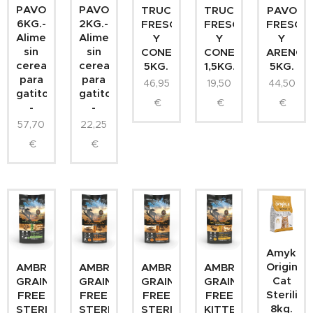
PAVO
PAVO
TRUCHA
TRUCHA
PAVO
6KG.-
2KG.-
FRESCA
FRESCA
FRESCO
Alimento
Alimento
Y
Y
Y
sin
sin
CONEJO
CONEJO
ARENQU
cereales
cereales
5KG.
1,5KG.
5KG.
para
para
46,95
19,50
44,50
gatitos
gatitos
€
€
€
-
-
57,70
22,25
€
€
Amykus
Original
AMBROSIA
AMBROSIA
AMBROSIA
AMBROSIA
Cat
GRAIN
GRAIN
GRAIN
GRAIN
Sterilize
FREE
FREE
FREE
FREE
8kg.
STERILIZED
STERILIZED
STERILIZED
KITTEN