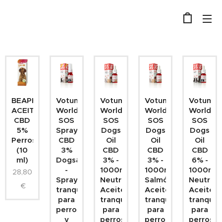
BEAPHAR
Votum
Votum
Votum
Votum
ACEITE
World
World
World
World
CBD
SOS
SOS
SOS
SOS
5%
Spray
Dogs
Dogs
Dogs
Perros
CBD
Oil
Oil
Oil
(10
3%
CBD
CBD
CBD
ml)
Dogs&cats
3% -
3% -
6% -
-
1000mg
1000mg
1000mg
28,80
Spray
Neutro-
Salmón-
Neutro-
€
tranquilizante
Aceite
Aceite
Aceite
para
tranquilizante
tranquilizante
tranquil
perros
para
para
para
y
perros
perros
perros