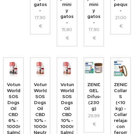
gatos
mini
mini
pequeño
-
y
y
-
gatos
gatos
17,90
21,00
-
-
€
€
15,80
17,90
€
€
Votum
Votum
Votum
ZENIDOG
ZENIDO
World
World
World
GEL
Collar
SOS
SOS
SOS
Difusor
S
Dogs
Dogs
Dogs
(230
(<10
Oil
Oil
Oil
g)
kg) -
CBD
CBD
CBD
Collar
29,99
6% -
10% -
10% -
relajant
€
1000mg
1000mg
1000mg
con
Salmón-
Neutro-
Salmón-
feromon