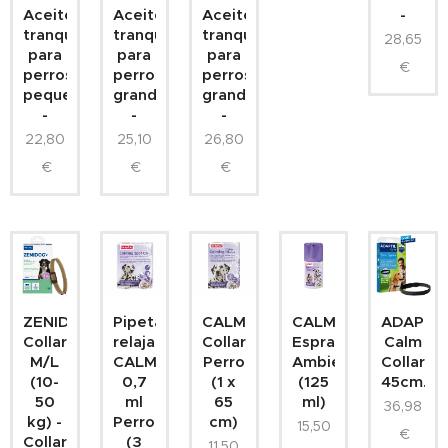
Aceite
Aceite
Aceite
-
tranquilizante
tranquilizante
tranquilizante
28,65
para
para
para
€
perros
perros
perros
pequeños/medianos
grandes
grandes
-
-
-
22,80
25,10
26,80
€
€
€
ZENIDOG
Pipetas
CALMING
CALMING
ADAPTI
Collar
relajantes
Collar
Espray
Calm
M/L
CALMING
Perro
Ambiente
Collar
(10-
0,7
(1 x
(125
45cm.
50
ml
65
ml)
36,98
kg) -
Perro
cm)
15,50
€
Collar
(3
11,50