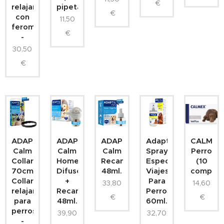
€
relajante
pipetas)
€
con
11,50
feromonas
€
-
30,50
€
ADAPTIL
ADAPTIL
ADAPTIL
Adaptil
CALMEX
Calm
Calm
Calm
Spray
Perro
Collar
Home
Recambio
Especial
(10
70cm.-
Difusor
48ml.
Viajes
comp.)
Collar
+
Para
33,80
14,60
relajante
Recambio
Perros
€
€
para
48ml.
60ml.
perros
39,90
32,70
-