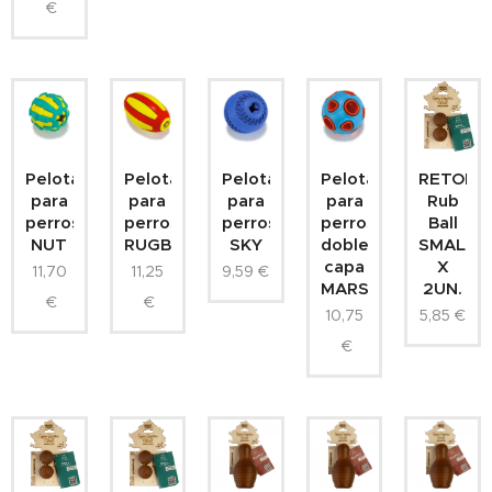
€
Pelota
Pelota
Pelota
Pelota
RETORN
para
para
para
para
Rub
perros
perros
perros
perros
Ball
NUT
RUGBY
SKY
doble
SMALL
capa
X
11,70
11,25
9,59
€
MARS
2UN.
€
€
10,75
5,85
€
€