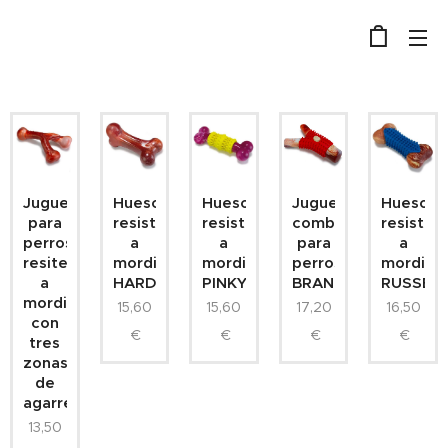
Juguete
Hueso
Hueso
Juguete
Hueso
para
resistente
resistente
combinado
resisten
perros
a
a
para
a
resitente
mordiscos
mordiscos
perros
mordisc
a
HARDY
PINKY
BRANCH
RUSSET
mordiscos
15,60
15,60
17,20
16,50
con
€
€
€
€
tres
zonas
de
agarre
13,50