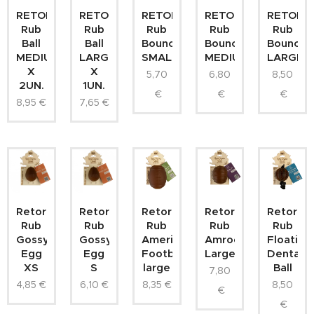
RETORN
RETORN
RETORN
RETORN
RETORN
Rub
Rub
Rub
Rub
Rub
Ball
Ball
Bouncy
Bouncy
Bouncy
MEDIUM
LARGE
SMALL
MEDIUM
LARGE
X
X
5,70
6,80
8,50
2UN.
1UN.
€
€
€
8,95
€
7,65
€
Retorn
Retorn
Retorn
Retorn
Retorn
Rub
Rub
Rub
Rub
Rub
Gossy
Gossy
American
Amrood
Floating
Egg
Egg
Football
Large
Dental
XS
S
large
Ball
7,80
4,85
€
6,10
€
8,35
€
8,50
€
€