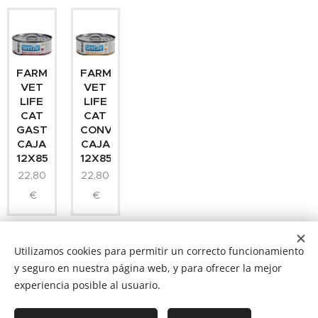
FARMINA
FARMINA
VET
VET
LIFE
LIFE
CAT
CAT
GASTROINTESTINAL
CONVALESCENCE
CAJA
CAJA
12X85GR
12X85GR
22,80
22,80
€
€
Utilizamos cookies para permitir un correcto funcionamiento
y seguro en nuestra página web, y para ofrecer la mejor
experiencia posible al usuario.
NUCAN mascotas