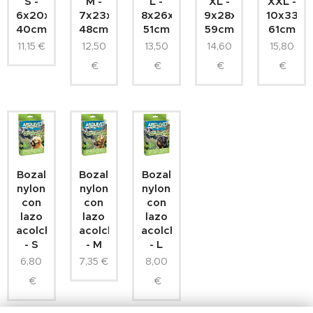
S -
M -
L -
XL -
XXL -
6x20x30-
7x23x34-
8x26x39-
9x28x49-
10x33x4
40cm
48cm
51cm
59cm
61cm
11,15
€
12,50
13,50
14,60
15,80
€
€
€
€
Bozal
Bozal
Bozal
nylon
nylon
nylon
con
con
con
lazo
lazo
lazo
acolchado
acolchado
acolchado
- S
- M
- L
6,80
7,35
€
8,00
€
€