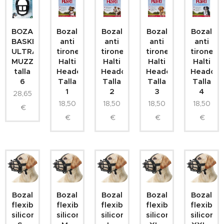
BOZAL
Bozal
Bozal
Bozal
Bozal
BASKERVILLE
anti
anti
anti
anti
ULTRA
tirones
tirones
tirones
tirones
MUZZLE
Halti
Halti
Halti
Halti
talla
Headcollar
Headcollar
Headcollar
Headcoll
6
Talla
Talla
Talla
Talla
1
2
3
4
28,65
18,50
18,50
18,50
18,50
€
€
€
€
€
Bozal
Bozal
Bozal
Bozal
Bozal
flexible-
flexible-
flexible-
flexible-
flexible-
silicona
silicona
silicona
silicona
silicona