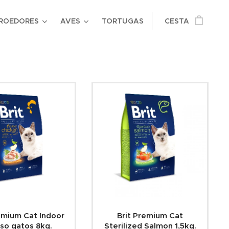
ROEDORES
AVES
TORTUGAS
CESTA
emium Cat Indoor
Brit Premium Cat
so gatos 8kg.
Sterilized Salmon 1,5kg.