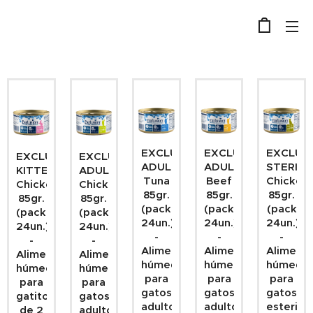
EXCLUSION
EXCLUSION
EXCLUS
EXCLUSION
EXCLUSION
ADULT
ADULT
STERILI
KITTEN
ADULT
Tuna
Beef
Chicken
Chicken
Chicken
85gr.
85gr.
85gr.
85gr.
85gr.
(pack
(pack
(pack
(pack
(pack
24un.)
24un.)
24un.)
24un.)
24un.)
-
-
-
-
-
Alimento
Alimento
Aliment
Alimento
Alimento
húmedo
húmedo
húmedo
húmedo
húmedo
para
para
para
para
para
gatos
gatos
gatos
gatitos
gatos
adultos
adultos
esterili
de 2
adultos