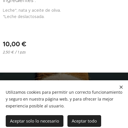
Ingredientes :
Leche*, nata y aceite de oliva.
*Leche deslactosada.
10,00
€
2,50 € / 1 pzs
NUCAN mascotas
Utilizamos cookies para permitir un correcto funcionamiento
Tf.666351543
Cookies
y seguro en nuestra página web, y para ofrecer la mejor
experiencia posible al usuario.
Añadir a la cesta
Aceptar solo lo necesario
Aceptar todo