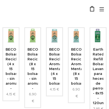
BECO
BECO
BECO
BECO
Earth
Bolsas
Bolsas
Bolsas
Bolsas
Rated
Reciclables
Reciclables
Reciclables
Reciclables
Refill
(4 x
(8 x
Aroma
Aroma
Bolsas
15
15
Menta
Menta
Lavanda
bolsas)
bolsas)
(4 x
(8 x
para
- sin
- sin
15
15
heces
aroma
aroma
bolsas)
bolsas)
de
-
-
perros
4,15
€
6,90
- 8x15
4,15
€
6,90
€
-
€
120un.
7,95
€