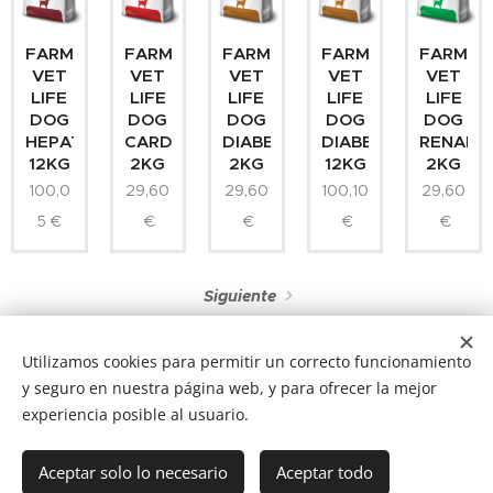
FARMINA
FARMINA
FARMINA
FARMINA
FARMIN
VET
VET
VET
VET
VET
LIFE
LIFE
LIFE
LIFE
LIFE
DOG
DOG
DOG
DOG
DOG
HEPATIC
CARDIAC
DIABETIC
DIABETIC
RENAL
12KG
2KG
2KG
12KG
2KG
100,0
29,60
29,60
100,10
29,60
5
€
€
€
€
€
Siguiente
Utilizamos cookies para permitir un correcto funcionamiento
y seguro en nuestra página web, y para ofrecer la mejor
experiencia posible al usuario.
NUCAN mascotas
Tf.666351543
Cookies
Aceptar solo lo necesario
Aceptar todo