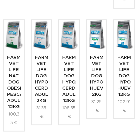
FARMINA
FARMINA
FARMINA
FARMINA
FARMIN
VET
VET
VET
VET
VET
LIFE
LIFE
LIFE
LIFE
LIFE
NAT
DOG
DOG
DOG
DOG
DOG
HYPOALLERGENIC
HYPOALLERGENIC
HYPOALLERGENIC
HYPOAL
OBESITY
CERDO
CERDO
HUEVO
HUEVO
PESCADO
ADULT
ADULT
2KG
12KG
ADULT
2KG
12KG
31,25
102,91
12KG
31,35
108,55
€
€
100,3
€
€
5
€