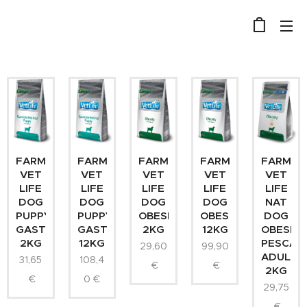
FARMINA
FARMINA
FARMINA
FARMINA
FARMIN
VET
VET
VET
VET
VET
LIFE
LIFE
LIFE
LIFE
LIFE
DOG
DOG
DOG
DOG
NAT
PUPPY
PUPPY
OBESITY
OBESITY
DOG
GASTROINTESTINAL
GASTROINTESTINAL
2KG
12KG
OBESIT
2KG
12KG
PESCAD
29,60
99,90
ADULT
31,65
108,4
€
€
2KG
€
0
€
29,75
€