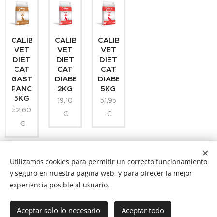
CALIBRA
CALIBRA
CALIBRA
VET
VET
VET
DIET
DIET
DIET
CAT
CAT
CAT
GASTROINTESTINAL
DIABETES
DIABETES
PANCREAS
2KG
5KG
5KG
19,10
51,95
52,60
€
€
€
Utilizamos cookies para permitir un correcto funcionamiento
y seguro en nuestra página web, y para ofrecer la mejor
experiencia posible al usuario.
NUCAN mascotas
Tf.666351543
Cookies
Aceptar solo lo necesario
Aceptar todo