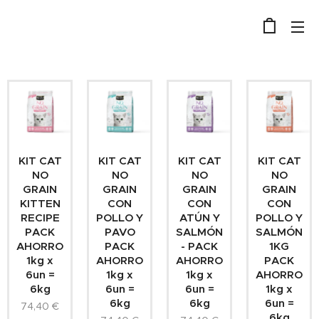
KIT CAT
KIT CAT
KIT CAT
KIT CAT
NO
NO
NO
NO
GRAIN
GRAIN
GRAIN
GRAIN
KITTEN
CON
CON
CON
RECIPE
POLLO Y
ATÚN Y
POLLO Y
PACK
PAVO
SALMÓN
SALMÓN
AHORRO
PACK
- PACK
1KG
1kg x
AHORRO
AHORRO
PACK
6un =
1kg x
1kg x
AHORRO
6kg
6un =
6un =
1kg x
6kg
6kg
6un =
74,40
€
6kg