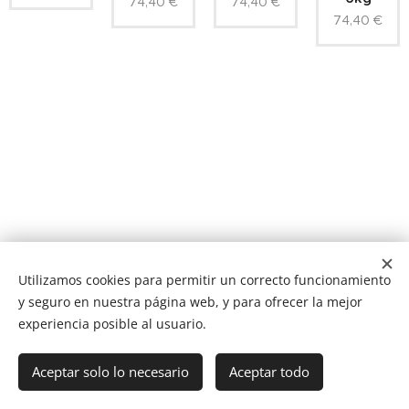
74,40
€
74,40
€
74,40
€
Utilizamos cookies para permitir un correcto funcionamiento
y seguro en nuestra página web, y para ofrecer la mejor
experiencia posible al usuario.
NUCAN mascotas
Tf.666351543
Cookies
Aceptar solo lo necesario
Aceptar todo