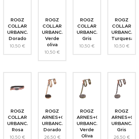
ROGZ
ROGZ
ROGZ
ROGZ
COLLAR
COLLAR
COLLAR
COLLAR
URBANCAT
URBANCAT
URBANCAT
URBANCAT
Dorado
Verde
Gris
Turquesa
oliva
10,50
€
10,50
€
10,50
€
10,50
€
ROGZ
ROGZ
ROGZ
ROGZ
COLLAR
ARNES+CORREA
ARNES+CORREA
ARNES+CO
URBANCAT
URBANCAT
URBANCAT
URBANCAT
Rosa
Dorado
Verde
Gris
Oliva
10,50
€
26,50
€
26,50
€