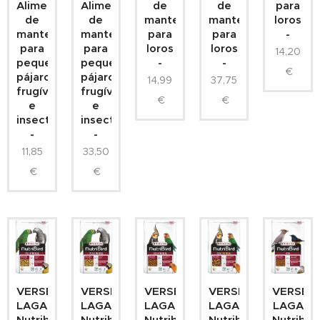
Alimento
Alimento
de
de
para
de
de
mantenimiento
mantenimiento
loros
mantenimiento
mantenimiento
para
para
-
para
para
loros
loros
14,20
pequeños
pequeños
-
-
€
pájaros
pájaros
14,99
37,75
frugívoros
frugívoros
€
€
e
e
insectívoros
insectívoros
-
-
11,85
33,50
€
€
VERSELE
VERSELE
VERSELE
VERSELE
VERSEL
LAGA
LAGA
LAGA
LAGA
LAGA
Nutribird
Nutribird
Nutribird
Nutribird
Nutribir