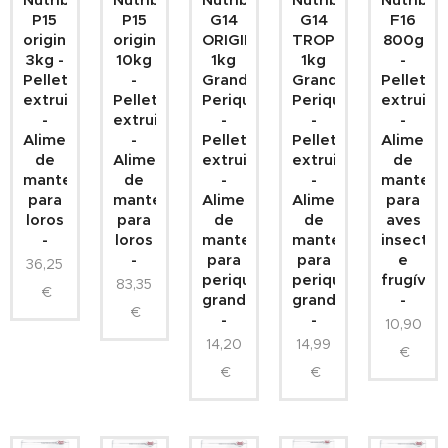
P15
P15
G14
G14
F16
original
original
ORIGINAL
TROPICAL
800g
3kg -
10kg
1kg
1kg
-
Pellets
-
Grandes
Grandes
Pellets
extruidos
Pellets
Periquitos
Periquitos
extruido
-
extruidos
-
-
-
Alimento
-
Pellets
Pellets
Aliment
de
Alimento
extruidos
extruidos
de
mantenimiento
de
-
-
manteni
para
mantenimiento
Alimento
Alimento
para
loros
para
de
de
aves
-
loros
mantenimiento
mantenimiento
insectív
-
para
para
e
36,25
periquitos
periquitos
frugívor
83,35
€
grandes
grandes
-
€
-
-
10,90
14,20
14,99
€
€
€