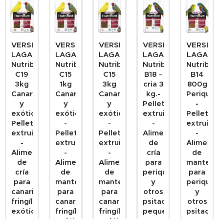
VERSELE
VERSELE
VERSELE
VERSELE
VERSEL
LAGA
LAGA
LAGA
LAGA
LAGA
Nutribird
Nutribird
Nutribird
Nutribird
Nutribir
C19
C15
C15
B18 –
B14
3kg
1kg
3kg
cria 3
800g
Canarios
Canarios
Canarios
kg.-
Periquit
y
y
y
Pellets
-
exóticos-
exóticos
exóticos
extruidos
Pellets
Pellets
-
-
-
extruido
extruidos
Pellets
Pellets
Alimento
-
-
extruidos
extruidos
de
Aliment
Alimento
-
-
cría
de
de
Alimento
Alimento
para
manteni
cría
de
de
periquitos
para
para
mantenimiento
mantenimiento
y
periquit
canarios,
para
para
otros
y
fringílidos
canarios,
canarios,
psitacidos
otros
exóticos
fringílidos
fringílidos
pequeños
psitacid