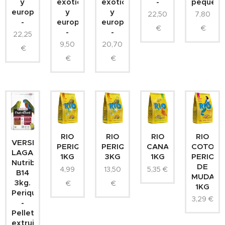
y
exóticos
exóticos
-
pequeño
europeos
y
y
22,50
7,80
-
europeos
europeos
€
€
-
-
22,25
9,50
20,70
€
€
€
RIO
RIO
RIO
RIO
VERSELE
COTORR
PERIQUITOS
PERIQUITOS
CANARIOS
LAGA
PERIOD
1KG
3KG
1KG
Nutribird
DE
4,99
13,50
5,35
€
B14
MUDA
3kg.
€
€
1KG
Periquitos
3,29
€
-
Pellets
extruidos