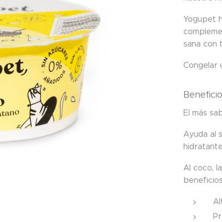
Yogupet h
complemen
sana con t
Congelar 
Benefici
El más sa
Ayuda al s
hidratant
Al coco, l
beneficios
Al
Pr