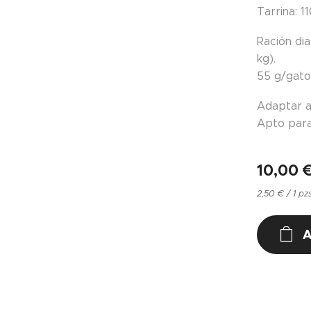
Tarrina: 11
Ración dia
kg).
55 g/gato 
Adaptar a 
Apto para
10,00
2,50 € / 1 pz
A