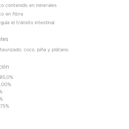
to contenido en minerales
co en fibra
gula el tránsito intestinal
ntes
eurizado, coco, piña y plátano.
ción
85,0%
3,00%
0%
0%
0,75%