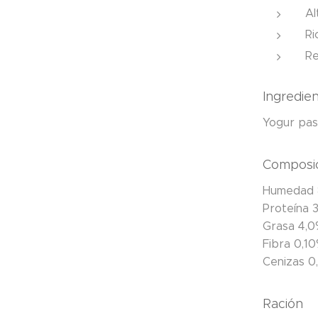
Al
Ri
Re
Ingredie
Yogur past
Composi
Humedad 
Proteína 
Grasa 4,
Fibra 0,1
Cenizas 
Ración