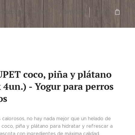
ROEDORES
AVES
TORTUGAS
CESTA
PET coco, piña y plátano
 4un.) - Yogur para perros
os
as calorosos, no hay nada mejor que un helado de
 coco, piña y plátano para hidratar y refrescar a
ascota con ingredientes de máxima calidad.