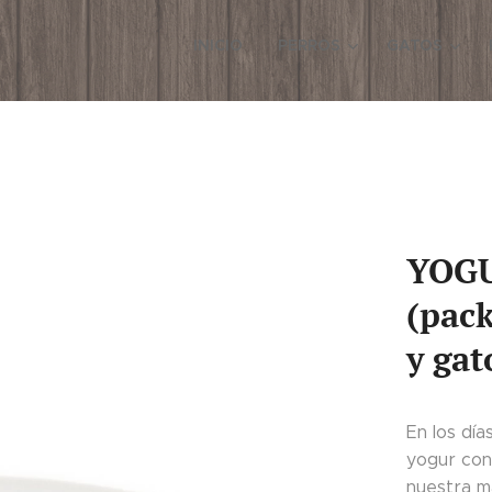
INICIO
PERROS
GATOS
YOGU
(pack
y gat
En los dí
yogur con
nuestra m