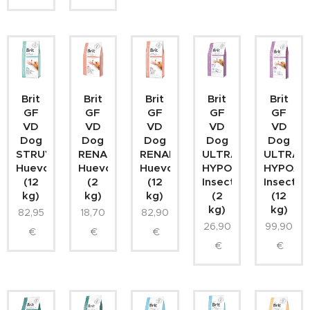
Brit
Brit
Brit
Brit
Brit
GF
GF
GF
GF
GF
VD
VD
VD
VD
VD
Dog
Dog
Dog
Dog
Dog
STRUVITE
RENAL
RENAL
ULTRA-
ULTRA-
Huevo
Huevo
Huevo
HYPOALLERGENIC
HYPOAL
(12
(2
(12
Insectos
Insectos
kg)
kg)
kg)
(2
(12
kg)
kg)
82,95
18,70
82,90
26,90
99,90
€
€
€
€
€