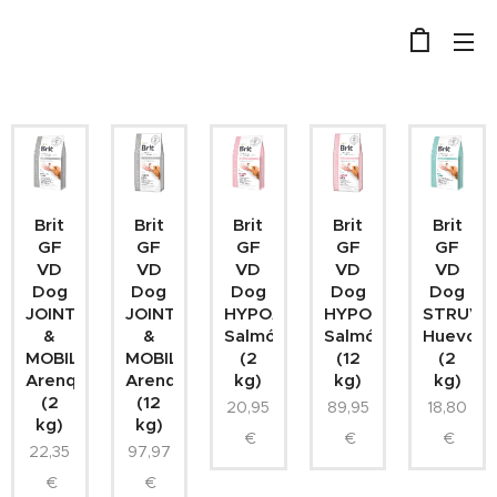
Brit
Brit
Brit
Brit
Brit
GF
GF
GF
GF
GF
VD
VD
VD
VD
VD
Dog
Dog
Dog
Dog
Dog
JOINT
JOINT
HYPOALLERGENIC
HYPOALLERGENIC
STRUVI
&
&
Salmón
Salmón
Huevo
MOBILITY
MOBILITY
(2
(12
(2
Arenque
Arenque
kg)
kg)
kg)
(2
(12
20,95
89,95
18,80
kg)
kg)
€
€
€
22,35
97,97
€
€