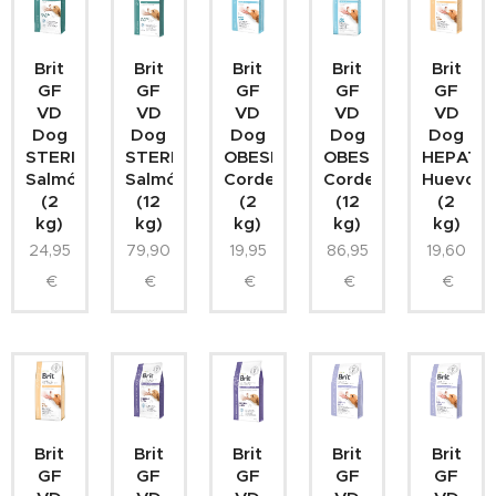
Brit
Brit
Brit
Brit
Brit
GF
GF
GF
GF
GF
VD
VD
VD
VD
VD
Dog
Dog
Dog
Dog
Dog
STERILISED
STERILISED
OBESITY
OBESITY
HEPATI
Salmón
Salmón
Cordero
Cordero
Huevo
(2
(12
(2
(12
(2
kg)
kg)
kg)
kg)
kg)
24,95
79,90
19,95
86,95
19,60
€
€
€
€
€
Brit
Brit
Brit
Brit
Brit
GF
GF
GF
GF
GF