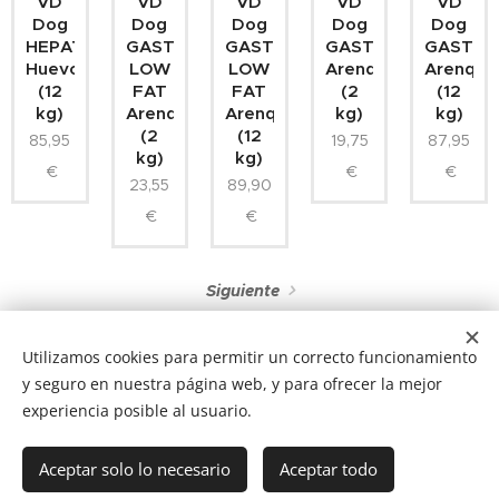
VD
VD
VD
VD
VD
Dog
Dog
Dog
Dog
Dog
HEPATIC
GASTROINTESTINAL-
GASTROINTESTINAL-
GASTROINTESTINA
GASTRO
Huevo
LOW
LOW
Arenque
Arenque
(12
FAT
FAT
(2
(12
kg)
Arenque
Arenque
kg)
kg)
(2
(12
85,95
19,75
87,95
kg)
kg)
€
€
€
23,55
89,90
€
€
Siguiente
Utilizamos cookies para permitir un correcto funcionamiento
y seguro en nuestra página web, y para ofrecer la mejor
experiencia posible al usuario.
NUCAN mascotas
Tf.666351543
Cookies
Aceptar solo lo necesario
Aceptar todo