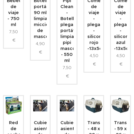
Bebedero
Botella
Pipi
Comedero
Comede
de
portátil
Clean
de
de
viaje
90 ml
-
viaje
viaje
- 750
limpia
Botella
-
-
ml
micciones
plegable
plegable
plegabl
de
portátil
-
-
7,50
mascotas
limpia-
silicona
silicona
€
pipi
rojo
azul
4,90
mascotas
-13x5cm
-13x5cm
€
- 550
4,50
4,50
ml
€
€
7,50
€
Red
Cubierta
Cubierta
Transportín
Transpor
de
asientos
asientos
- 48 x
- 59 x