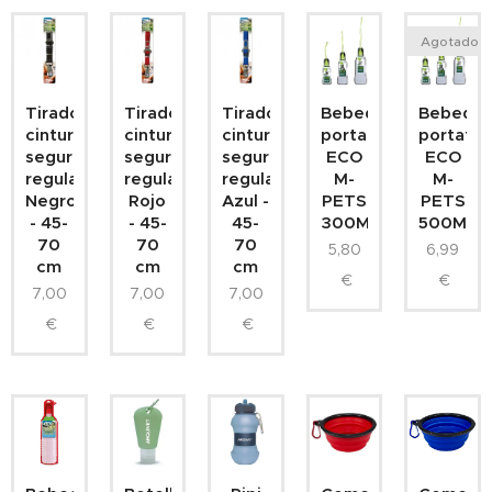
Agotado
Tirador
Tirador
Tirador
Bebedero
Bebeder
cinturon
cinturon
cinturon
portatil
portatil
seguridad
seguridad
seguridad
ECO
ECO
regulable
regulable
regulable
M-
M-
Negro
Rojo
Azul -
PETS
PETS
- 45-
- 45-
45-
300ML.
500ML.
70
70
70
5,80
6,99
cm
cm
cm
€
€
7,00
7,00
7,00
€
€
€