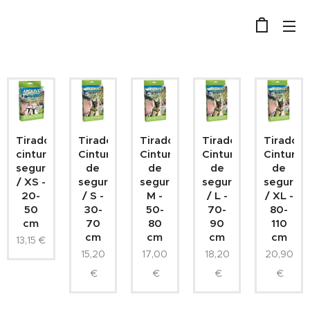
Tirador
Tirador
Tirador
Tirador
Tirador
cinturon
Cinturón
Cinturón
Cinturón
Cinturón
seguridad
de
de
de
de
/ XS -
seguridad
seguridad
seguridad
segurid
20-
/ S -
M -
/ L -
/ XL -
50
30-
50-
70-
80-
cm
70
80
90
110
cm
cm
cm
cm
13,15
€
15,20
17,00
18,20
20,90
€
€
€
€