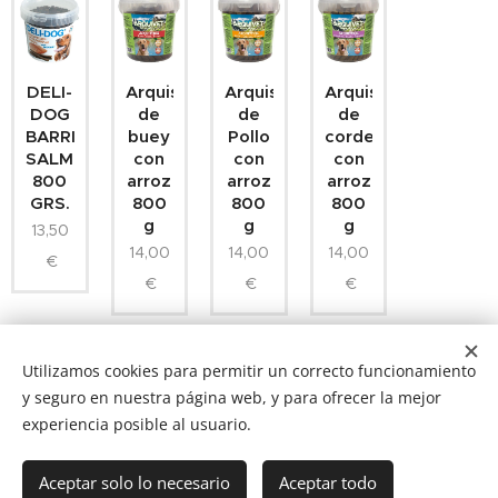
DELI-
Arquistick
Arquistick
Arquistick
DOG
de
de
de
BARRITAS
buey
Pollo
cordero
SALMON
con
con
con
800
arroz
arroz
arroz
GRS.
800
800
800
g
g
g
13,50
14,00
14,00
14,00
€
€
€
€
Utilizamos cookies para permitir un correcto funcionamiento
y seguro en nuestra página web, y para ofrecer la mejor
experiencia posible al usuario.
NUCAN mascotas
Tf.666351543
Cookies
Aceptar solo lo necesario
Aceptar todo