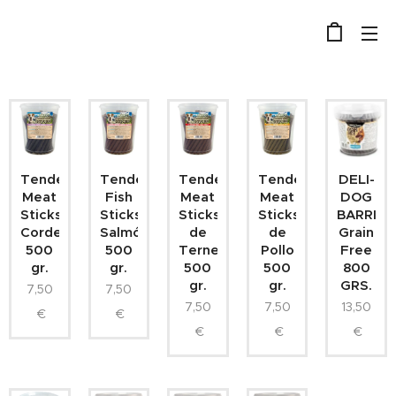
Tender
Tender
Tender
Tender
DELI-
Meat
Fish
Meat
Meat
DOG
Sticks
Sticks
Sticks
Sticks
BARRITA
Cordero
Salmón
de
de
Grain
500
500
Ternera
Pollo
Free
gr.
gr.
500
500
800
gr.
gr.
GRS.
7,50
7,50
7,50
7,50
13,50
€
€
€
€
€