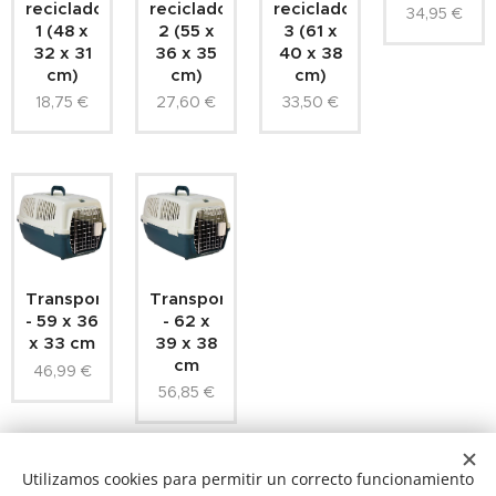
reciclado
reciclado
reciclado
34,95
€
1 (48 x
2 (55 x
3 (61 x
32 x 31
36 x 35
40 x 38
cm)
cm)
cm)
18,75
€
27,60
€
33,50
€
Transportín
Transportín
- 62 x
- 59 x 36
39 x 38
x 33 cm
cm
46,99
€
56,85
€
Utilizamos cookies para permitir un correcto funcionamiento