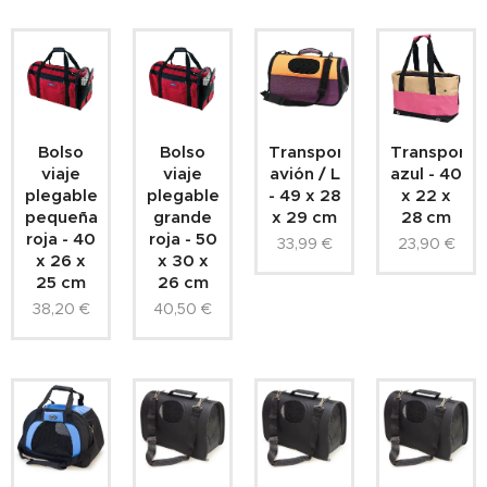
Bolso
Bolso
Transportín
Transportín
viaje
viaje
avión / L
azul - 40
plegable
plegable
- 49 x 28
x 22 x
pequeña
grande
x 29 cm
28 cm
roja - 40
roja - 50
33,99
€
23,90
€
x 26 x
x 30 x
25 cm
26 cm
38,20
€
40,50
€