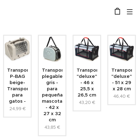
Transportin
Transportín
Transportín/bolsa
Transportín
P-BAG
plegable
"deluxe"
"deluxe"
beige-
gris -
- 46 x
- 51 x 29
Transportin
para
25,5 x
x 28 cm
para
pequeñas
26,5 cm
46,40
€
gatos -
mascotas
43,20
€
- 42 x
24,99
€
27 x 32
cm
43,85
€