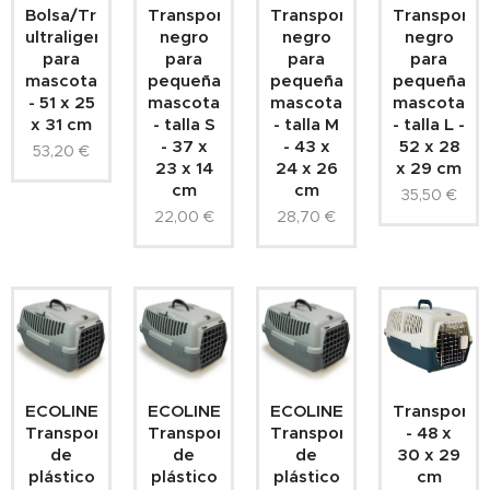
Bolsa/Transportín
Transportín
Transportín
Transportín
ultraligero
negro
negro
negro
para
para
para
para
mascotas
pequeñas
pequeñas
pequeñas
- 51 x 25
mascotas
mascotas
mascotas
x 31 cm
- talla S
- talla M
- talla L -
- 37 x
- 43 x
52 x 28
53,20
€
23 x 14
24 x 26
x 29 cm
cm
cm
35,50
€
22,00
€
28,70
€
ECOLINE
ECOLINE
ECOLINE
Transportín
Transportín
Transportín
Transportín
- 48 x
de
de
de
30 x 29
plástico
plástico
plástico
cm