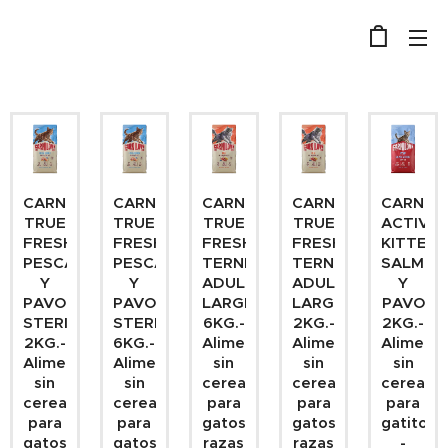
CARNILOVE
CARNILOVE
CARNILOVE
CARNILOVE
CARNIL
TRUE
TRUE
TRUE
TRUE
ACTIVE
FRESH
FRESH
FRESH
FRESH
KITTEN
PESCADO
PESCADO
TERNERA
TERNERA
SALMON
Y
Y
ADULT
ADULT
Y
PAVO
PAVO
LARGE
LARGE
PAVO
STERILIZED
STERILIZED
6KG.-
2KG.-
2KG.-
2KG.-
6KG.-
Alimento
Alimento
Aliment
Alimento
Alimento
sin
sin
sin
sin
sin
cereales
cereales
cereales
cereales
cereales
para
para
para
para
para
gatos
gatos
gatitos
gatos
gatos
razas
razas
-