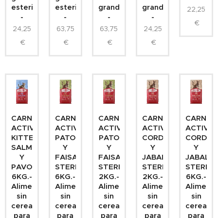
esterilizados
esterilizados
grandes
grandes
22,25
-
-
-
-
€
24,25
63,75
63,75
24,25
€
€
€
€
CARNILOVE
CARNILOVE
CARNILOVE
CARNILOVE
CARNIL
ACTIVE
ACTIVE
ACTIVE
ACTIVE
ACTIVE
KITTEN
PATO
PATO
CORDERO
CORDER
SALMON
Y
Y
Y
Y
Y
FAISAN
FAISAN
JABALI
JABALI
PAVO
STERILIZED
STERILIZED
STERILIZED
STERILI
6KG.-
6KG.-
2KG.-
2KG.-
6KG.-
Alimento
Alimento
Alimento
Alimento
Aliment
sin
sin
sin
sin
sin
cereales
cereales
cereales
cereales
cereales
para
para
para
para
para