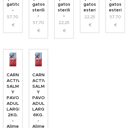
gatitos
gatos
gatos
gatos
gatos
-
sterilizados
sterilizados
esterilizados
esterili
-
-
57,70
22,25
57,70
57,70
22,25
€
€
€
€
€
CARNILOVE
CARNILOVE
ACTIVE
ACTIVE
SALMON
SALMON
Y
Y
PAVO
PAVO
ADULT
ADULT
LARGE
LARGE
2KG.
6KG.
-
-
Alimento
Alimento