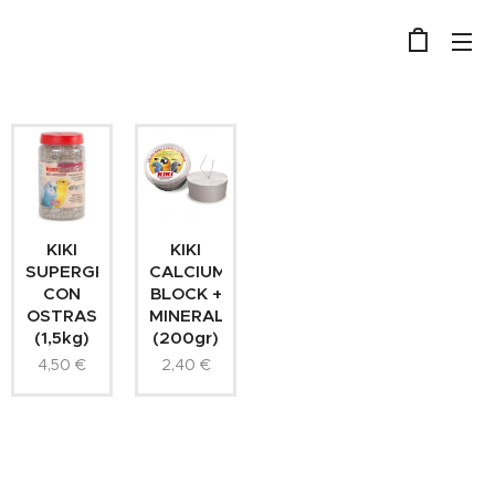
KIKI
KIKI
SUPERGRIT
CALCIUM
CON
BLOCK +
OSTRAS
MINERALES
(1,5kg)
(200gr)
4,50
€
2,40
€