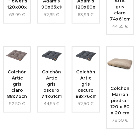
Artic
Flower’s
Adam’s
Adam’s
gris
120x80x10cm
90x65x10cm
120x80x10cm
claro
63,99
€
52,35
€
63,99
€
74x61cm.
44,55
€
Colchón
Colchón
Colchón
Artic
Artic
Artic
gris
gris
gris
Colchon
claro
oscuro
oscuro
Marrón
88x76cm.
74x61cm.
88x76cm.
piedra -
52,50
€
44,55
€
52,50
€
120 x 80
x 20 cm
78,50
€