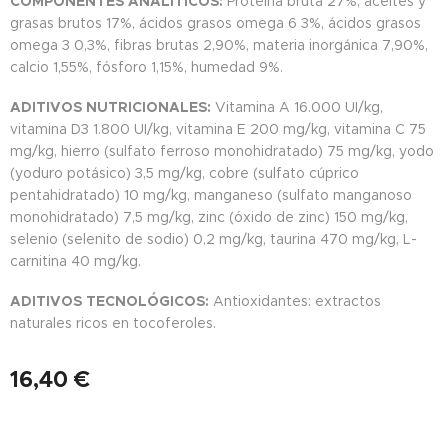
COMPONENTES ANALÍTICOS:
Proteína bruta 27%, aceites y
grasas brutos 17%, ácidos grasos omega 6 3%, ácidos grasos
omega 3 0,3%, fibras brutas 2,90%, materia inorgánica 7,90%,
calcio 1,55%, fósforo 1,15%, humedad 9%.
ADITIVOS NUTRICIONALES:
Vitamina A 16.000 UI/kg,
vitamina D3 1.800 UI/kg, vitamina E 200 mg/kg, vitamina C 75
mg/kg, hierro (sulfato ferroso monohidratado) 75 mg/kg, yodo
(yoduro potásico) 3,5 mg/kg, cobre (sulfato cúprico
pentahidratado) 10 mg/kg, manganeso (sulfato manganoso
monohidratado) 7,5 mg/kg, zinc (óxido de zinc) 150 mg/kg,
selenio (selenito de sodio) 0,2 mg/kg, taurina 470 mg/kg, L-
carnitina 40 mg/kg.
ADITIVOS TECNOLÓGICOS:
Antioxidantes: extractos
naturales ricos en tocoferoles.
16,40
€