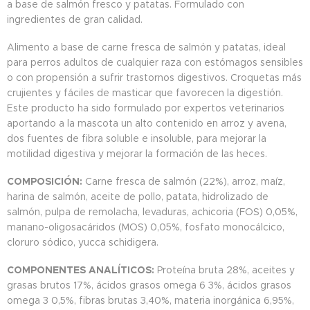
a base de salmón fresco y patatas. Formulado con
ingredientes de gran calidad.
Alimento a base de carne fresca de salmón y patatas, ideal
para perros adultos de cualquier raza con estómagos sensibles
o con propensión a sufrir trastornos digestivos. Croquetas más
crujientes y fáciles de masticar que favorecen la digestión.
Este producto ha sido formulado por expertos veterinarios
aportando a la mascota un alto contenido en arroz y avena,
dos fuentes de fibra soluble e insoluble, para mejorar la
motilidad digestiva y mejorar la formación de las heces.
COMPOSICIÓN:
Carne fresca de salmón (22%), arroz, maíz,
harina de salmón, aceite de pollo, patata, hidrolizado de
salmón, pulpa de remolacha, levaduras, achicoria (FOS) 0,05%,
manano-oligosacáridos (MOS) 0,05%, fosfato monocálcico,
cloruro sódico, yucca schidigera.
COMPONENTES ANALÍTICOS:
Proteína bruta 28%, aceites y
grasas brutos 17%, ácidos grasos omega 6 3%, ácidos grasos
omega 3 0,5%, fibras brutas 3,40%, materia inorgánica 6,95%,