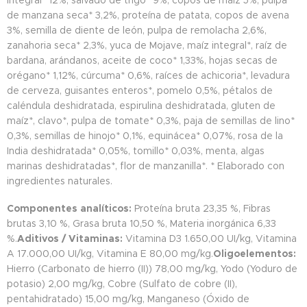
integral* 12%, salvado de trigo* 9%, copos de maíz 5%, pulpa
de manzana seca* 3,2%, proteína de patata, copos de avena
3%, semilla de diente de león, pulpa de remolacha 2,6%,
zanahoria seca* 2,3%, yuca de Mojave, maíz integral*, raíz de
bardana, arándanos, aceite de coco* 1,33%, hojas secas de
orégano* 1,12%, cúrcuma* 0,6%, raíces de achicoria*, levadura
de cerveza, guisantes enteros*, pomelo 0,5%, pétalos de
caléndula deshidratada, espirulina deshidratada, gluten de
maíz*, clavo*, pulpa de tomate* 0,3%, paja de semillas de lino*
0,3%, semillas de hinojo* 0,1%, equinácea* 0,07%, rosa de la
India deshidratada* 0,05%, tomillo* 0,03%, menta, algas
marinas deshidratadas*, flor de manzanilla*. * Elaborado con
ingredientes naturales.
Componentes analíticos:
Proteína bruta 23,35 %, Fibras
brutas 3,10 %, Grasa bruta 10,50 %, Materia inorgánica 6,33
%.
Aditivos / Vitaminas:
Vitamina D3 1.650,00 UI/kg, Vitamina
A 17.000,00 UI/kg, Vitamina E 80,00 mg/kg.
Oligoelementos:
Hierro (Carbonato de hierro (II)) 78,00 mg/kg, Yodo (Yoduro de
potasio) 2,00 mg/kg, Cobre (Sulfato de cobre (II),
pentahidratado) 15,00 mg/kg, Manganeso (Óxido de