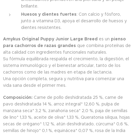
brillante.
Huesos y dientes fuertes
: Con calcio y fósforo,
junto a vitamina D3, apoya el desarrollo de huesos y
dientes resistentes.
Amykus Original Puppy Junior Large Breed
es un
pienso
para cachorros de razas grandes
que combina proteínas de
alta calidad con ingredientes funcionales naturales.
Su fórmula equilibrada respalda el crecimiento, la digestión, el
sistema inmunológico y el bienestar articular, tanto de los
cachorros como de las madres en etapa de lactancia.
Una opción completa, segura y nutritiva para comenzar una
vida sana desde el primer mes.
Composición:
Carne de pollo deshidratada 25 %, carne de
pavo deshidratada 14 %, arroz integral* 12,60 %, pulpa de
manzana seca* 3,2 %, zanahoria seca* 2,0 %, paja de semillas
de lino* 1,33 %, aceite de oliva* 1,33 %, Queratonia siliqua, hojas
secas de orégano* 1,12 %, atún deshidratado, cúrcuma* 0,6 %,
semillas de hinojo* 0,1 %, equinácea* 0,07 %, rosa de la India