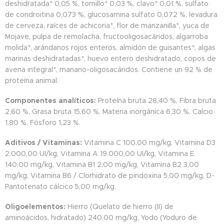
deshidratada* 0,05 %, tomillo* 0,03 %, clavo* 0,01 %, sulfato
de condroitina 0,073 %, glucosamina sulfato 0,072 %, levadura
de cerveza, raíces de achicoria*, flor de manzanilla*, yuca de
Mojave, pulpa de remolacha, fructooligosacáridos, algarroba
molida*, arándanos rojos enteros, almidón de guisantes*, algas
marinas deshidratadas*, huevo entero deshidratado, copos de
avena integral*, manano-oligosacáridos. Contiene un 92 % de
proteína animal.
Componentes analíticos:
Proteína bruta 28,40 %, Fibra bruta
2,60 %, Grasa bruta 15,60 %, Materia inorgánica 6,30 %, Calcio
1,80 %, Fósforo 1,23 %.
Aditivos / Vitaminas:
Vitamina C 100,00 mg/kg, Vitamina D3
2.000,00 UI/kg, Vitamina A 19.000,00 UI/kg, Vitamina E
140,00 mg/kg, Vitamina B1 2,00 mg/kg, Vitamina B2 3,00
mg/kg, Vitamina B6 / Clorhidrato de piridoxina 5,00 mg/kg, D-
Pantotenato cálcico 5,00 mg/kg.
Oligoelementos:
Hierro (Quelato de hierro (II) de
aminoácidos, hidratado) 240,00 mg/kg, Yodo (Yoduro de