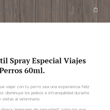
ROEDORES
AVES
TORTUGAS
CESTA
il Spray Especial Viajes
Perros 60ml.
e viajar con tu perro sea una experiencia feliz
: disminuye los jadeos e intranquilidad durante
y visitas al veterinario.
libera "mensajes de seguridad" como los que