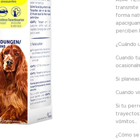
transmite 
forma nat
apaciguam
perciben 
¿Cuándo 
Cuando tu
ocasionalm
Si planeas
Cuando vis
Si tu per
trayectos:
vómitos…
¿Cómo se