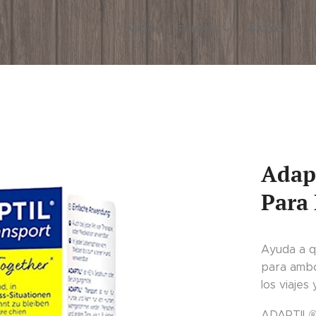
INICIO
PERROS
GATOS
Adapt
Para 
Ayuda a qu
para ambos
los viajes 
ADAPTIL® 