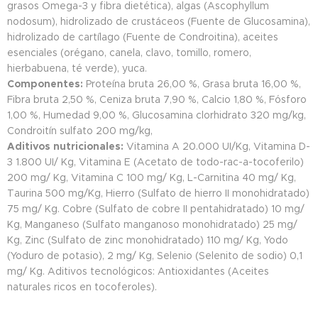
grasos Omega-3 y fibra dietética), algas (Ascophyllum
nodosum), hidrolizado de crustáceos (Fuente de Glucosamina),
hidrolizado de cartílago (Fuente de Condroitina), aceites
esenciales (orégano, canela, clavo, tomillo, romero,
hierbabuena, té verde), yuca.
Componentes:
Proteína bruta 26,00 %, Grasa bruta 16,00 %,
Fibra bruta 2,50 %, Ceniza bruta 7,90 %, Calcio 1,80 %, Fósforo
1,00 %, Humedad 9,00 %, Glucosamina clorhidrato 320 mg/kg,
Condroitín sulfato 200 mg/kg,
Aditivos nutricionales:
Vitamina A 20.000 UI/Kg, Vitamina D-
3 1.800 UI/ Kg, Vitamina E (Acetato de todo-rac-a-tocoferilo)
200 mg/ Kg, Vitamina C 100 mg/ Kg, L-Carnitina 40 mg/ Kg,
Taurina 500 mg/Kg, Hierro (Sulfato de hierro II monohidratado)
75 mg/ Kg. Cobre (Sulfato de cobre II pentahidratado) 10 mg/
Kg, Manganeso (Sulfato manganoso monohidratado) 25 mg/
Kg, Zinc (Sulfato de zinc monohidratado) 110 mg/ Kg, Yodo
(Yoduro de potasio), 2 mg/ Kg, Selenio (Selenito de sodio) 0,1
mg/ Kg. Aditivos tecnológicos: Antioxidantes (Aceites
naturales ricos en tocoferoles).