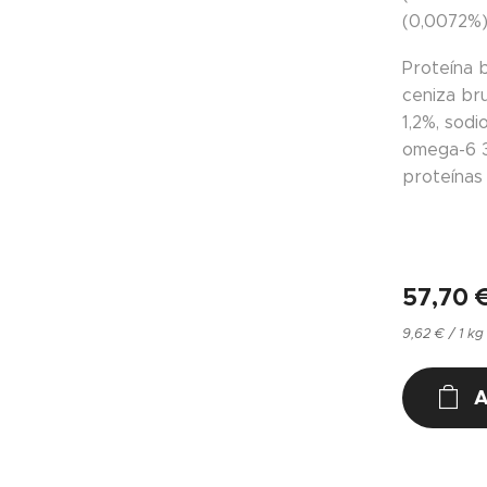
(0,0072%)
Proteína 
ceniza bru
1,2%, sod
omega-6 3
proteínas
57,70
9,62 € / 1 kg
A