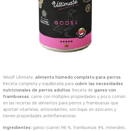
Woolf Ultimate,
alimento húmedo completo para perros
.
Receta completa y equilibrada para
cubrir las necesidades
nutricionales de perros adultos
. Receta de
ganso con
frambuesas
, carne con múltiples propiedades y poco común
en las recetas de alimentos para perros y frambuesas que
aportan vitaminas, antioxidantes, son bajas en azúcares y
tienen propiedades antiinflamatorias.
Ingredientes:
ganso (carne) 96 %, frambuesas 4%, minerales,