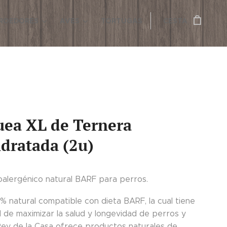
ROEDORES
AVES
TORTUGAS
CESTA
uea XL de Ternera
dratada (2u)
oalergénico natural BARF para perros.
% natural compatible con dieta BARF, la cual tiene
ad de maximizar la salud y longevidad de perros y
 Rey de la Casa ofrece productos naturales de