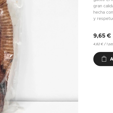
gran cali
hecha con
y respetu
9,65
€
4,82 € / 1 pz
A