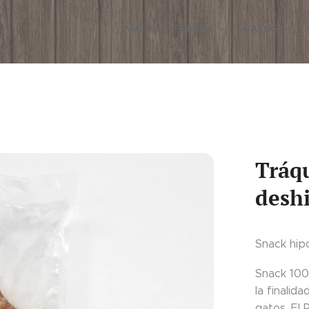
INICIO
PERROS
GATOS
Tráq
deshi
Snack hip
Snack 100
la finalid
gatos. El