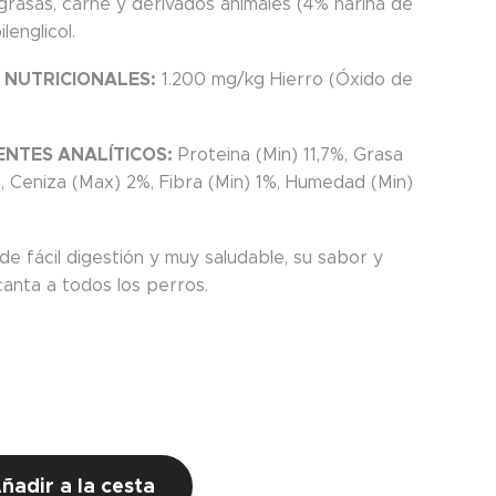
 grasas, carne y derivados animales (4% harina de
lenglicol.
 NUTRICIONALES:
1.200 mg/kg Hierro (Óxido de
NTES ANALÍTICOS:
Proteina (Min) 11,7%, Grasa
%, Ceniza (Max) 2%, Fibra (Min) 1%, Humedad (Min)
e fácil digestión y muy saludable, su sabor y
anta a todos los perros.
ñadir a la cesta