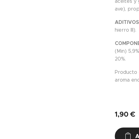
aceites y
ave), propi
ADITIVOS
hierro III).
COMPONE
(Min) 5,9
20%.
Producto d
aroma enc
1,90
€
A