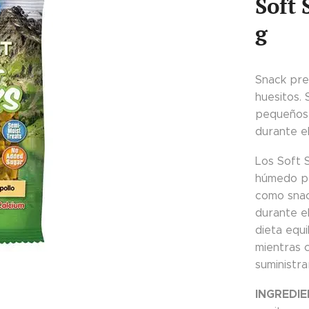
Soft 
g
Snack pre
huesitos.
pequeños 
durante e
Los Soft 
húmedo pa
como snac
durante e
dieta equ
mientras 
suministr
INGREDIE