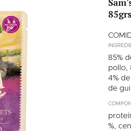
Sam's
85grs
COMI
INGREDI
85% de
pollo,
4% de 
de gui
COMPONE
proteí
%, ce