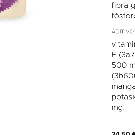
fibra 
fósfor
ADITIVO
vitami
E (3a7
500 mg
(3b606
manga
potasi
mg.
24,50