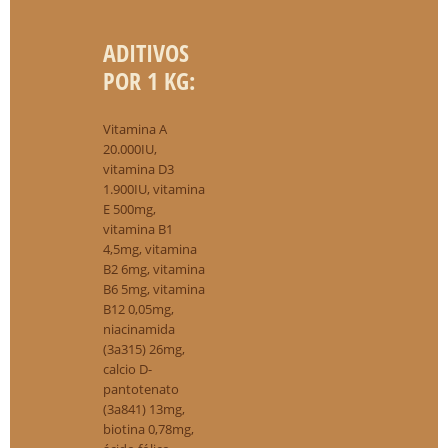
ADITIVOS
POR 1 KG:
Vitamina A
20.000IU,
vitamina D3
1.900IU, vitamina
E 500mg,
vitamina B1
4,5mg, vitamina
B2 6mg, vitamina
B6 5mg, vitamina
B12 0,05mg,
niacinamida
(3a315) 26mg,
calcio D-
pantotenato
(3a841) 13mg,
biotina 0,78mg,