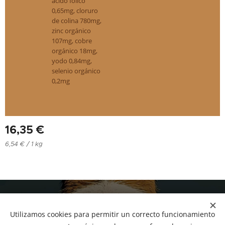
ácido fólico
0,65mg, cloruro
de colina 780mg,
zinc orgánico
107mg, cobre
orgánico 18mg,
yodo 0,84mg,
selenio orgánico
0,2mg
16,35
€
6,54 € / 1 kg
NUCAN mascotas
Utilizamos cookies para permitir un correcto funcionamiento
Tf.666351543
Cookies