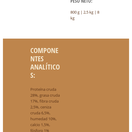
PESO NETO:
800 g | 2,5 kg | 8
kg
COMPONE
NTES
ANALÍTICO
S:
Proteína cruda
28%, grasa cruda
17%, fibra cruda
2,5%, ceniza
cruda 6,5%,
humedad 10%,
calcio 1,5%,
fósforo 1%