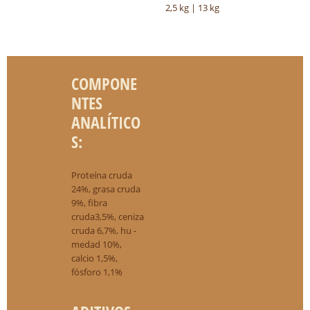
2,5 kg | 13 kg
COMPONE
NTES
ANALÍTICO
S:
Proteína cruda
24%, grasa cruda
9%, fibra
cruda3,5%, ceniza
cruda 6,7%, hu -
medad 10%,
calcio 1,5%,
fósforo 1,1%