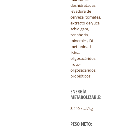
deshidratadas,
levadura de
cerveza, tomates,
extracto de yuca
schidigera,
zanahoria,
minerales, DL
metionina, L-
lisina,
oligosacáridos,
fruto-
oligosacáridos,
probióticos
ENERGÍA
METABOLIZABLE:
3,440 kcal/kg
PESO NETO: