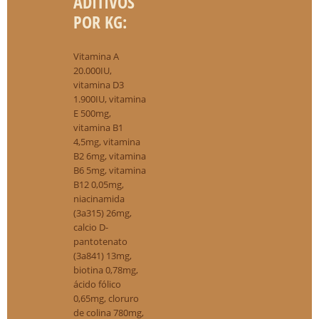
ADITIVOS
POR KG:
Vitamina A
20.000IU,
vitamina D3
1.900IU, vitamina
E 500mg,
vitamina B1
4,5mg, vitamina
B2 6mg, vitamina
B6 5mg, vitamina
B12 0,05mg,
niacinamida
(3a315) 26mg,
calcio D-
pantotenato
(3a841) 13mg,
biotina 0,78mg,
ácido fólico
0,65mg, cloruro
de colina 780mg,