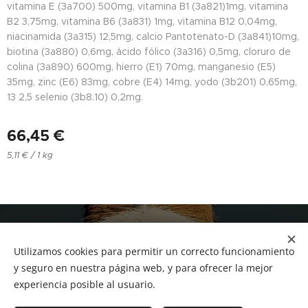
vitamina E (3a700) 500mg, vitamina B1 (3a821)1mg, vitamina
B2 3,75mg, vitamina B6 (3a831) 1mg, vitamina B12 0,04mg,
niacinamida (3a315) 12,5mg, calcio Pantotenato-D (3a841)10mg,
biotina (3a880) 0,6mg, ácido fólico (3a316) 0,5mg, cloruro de
colina (3a890) 600mg, hierro (E1) 70mg, manganesio (E5)
35mg, zinc (E6) 83mg, cobre (E4) 14mg, yodo (3b201) 0,65mg,
13 2,5 selenio (3b8.10) 0,2mg.
66,45
€
5,11 € / 1 kg
NUCAN mascotas
Utilizamos cookies para permitir un correcto funcionamiento
Tf.666351543
Cookies
y seguro en nuestra página web, y para ofrecer la mejor
experiencia posible al usuario.