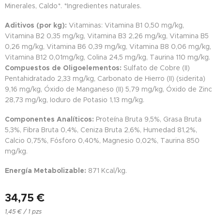
Minerales, Caldo*. *Ingredientes naturales.
Aditivos (por kg):
Vitaminas: Vitamina B1 0,50 mg/kg,
Vitamina B2 0,35 mg/kg, Vitamina B3 2,26 mg/kg, Vitamina B5
0,26 mg/kg, Vitamina B6 0,39 mg/kg, Vitamina B8 0,06 mg/kg,
Vitamina B12 0,01mg/kg, Colina 24,5 mg/kg, Taurina 110 mg/kg.
Compuestos de Oligoelementos:
Sulfato de Cobre (II)
Pentahidratado 2,33 mg/kg, Carbonato de Hierro (II) (siderita)
9,16 mg/kg, Óxido de Manganeso (II) 5,79 mg/kg, Óxido de Zinc
28,73 mg/kg, Ioduro de Potasio 1,13 mg/kg.
Componentes Analíticos:
Proteína Bruta 9,5%, Grasa Bruta
5,3%, Fibra Bruta 0,4%, Ceniza Bruta 2,6%, Humedad 81,2%,
Calcio 0,75%, Fósforo 0,40%, Magnesio 0,02%, Taurina 850
mg/kg.
Energía Metabolizable:
871 Kcal/kg.
34,75
€
1,45 € / 1 pzs