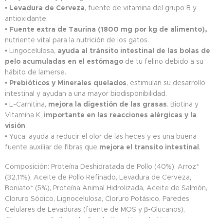
•
Levadura de Cerveza
, fuente de vitamina del grupo B y
antioxidante.
•
Fuente extra de Taurina (1800 mg por kg de alimento),
nutriente vital para la nutrición de los gatos.
• Lingocelulosa,
ayuda al tránsito intestinal de las bolas de
pelo acumuladas en el estómago
de tu felino debido a su
hábito de lamerse.
•
Prebióticos y Minerales quelados
, estimulan su desarrollo
intestinal y ayudan a una mayor biodisponibilidad.
• L-Carnitina,
mejora la digestión de las grasas
. Biotina y
Vitamina K,
importante en las reacciones alérgicas y la
visión
.
• Yuca, ayuda a reducir el olor de las heces y es una buena
fuente auxiliar de fibras que
mejora el transito intestinal
.
Composición: Proteína Deshidratada de Pollo (40%), Arroz*
(32,11%), Aceite de Pollo Refinado, Levadura de Cerveza,
Boniato* (5%), Proteína Animal Hidrolizada, Aceite de Salmón,
Cloruro Sódico, Lignocelulosa, Cloruro Potásico, Paredes
Celulares de Levaduras (fuente de MOS y β-Glucanos),