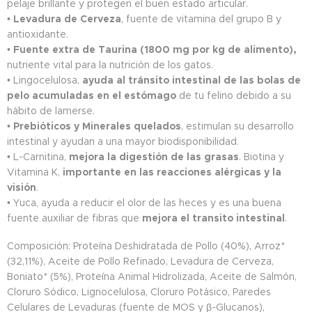
pelaje brillante y protegen el buen estado articular.
•
Levadura de Cerveza
, fuente de vitamina del grupo B y
antioxidante.
•
Fuente extra de Taurina (1800 mg por kg de alimento),
nutriente vital para la nutrición de los gatos.
• Lingocelulosa,
ayuda al tránsito intestinal de las bolas de
pelo acumuladas en el estómago
de tu felino debido a su
hábito de lamerse.
•
Prebióticos y Minerales quelados
, estimulan su desarrollo
intestinal y ayudan a una mayor biodisponibilidad.
• L-Carnitina,
mejora la digestión de las grasas
. Biotina y
Vitamina K,
importante en las reacciones alérgicas y la
visión
.
• Yuca, ayuda a reducir el olor de las heces y es una buena
fuente auxiliar de fibras que
mejora el transito intestinal
.
Composición: Proteína Deshidratada de Pollo (40%), Arroz*
(32,11%), Aceite de Pollo Refinado, Levadura de Cerveza,
Boniato* (5%), Proteína Animal Hidrolizada, Aceite de Salmón,
Cloruro Sódico, Lignocelulosa, Cloruro Potásico, Paredes
Celulares de Levaduras (fuente de MOS y β-Glucanos),