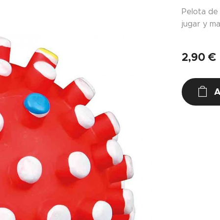
Pelota de
jugar y ma
2,90
€
A