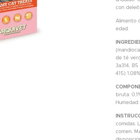
con deleit
Alimento 
edad.
INGREDIE
(mandioca
de té ver
3a314, B5
415) 1,08%
COMPONE
bruta: 0,1
Humedad:
INSTRUCC
comidas. 
comen. Ma
disposició