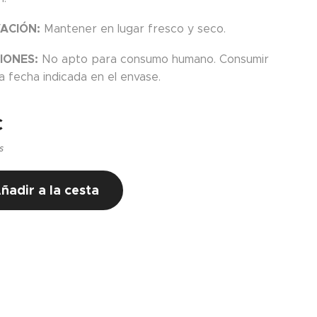
ACIÓN:
Mantener en lugar fresco y seco.
IONES:
No apto para consumo humano. Consumir
a fecha indicada en el envase.
€
s
ñadir a la cesta