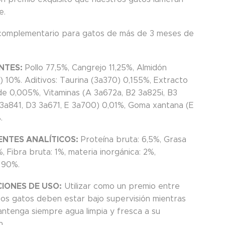
e.
complementario para gatos de más de 3 meses de
NTES:
Pollo 77,5%, Cangrejo 11,25%, Almidón
) 10%. Aditivos: Taurina (3a370) 0,155%, Extracto
de 0,005%, Vitaminas (A 3a672a, B2 3a825i, B3
 3a841, D3 3a671, E 3a700) 0,01%, Goma xantana (E
.
NTES ANALÍTICOS:
Proteína bruta: 6,5%, Grasa
%, Fibra bruta: 1%, materia inorgánica: 2%,
 90%.
IONES DE USO:
Utilizar como un premio entre
Los gatos deben estar bajo supervisión mientras
ntenga siempre agua limpia y fresca a su
n.