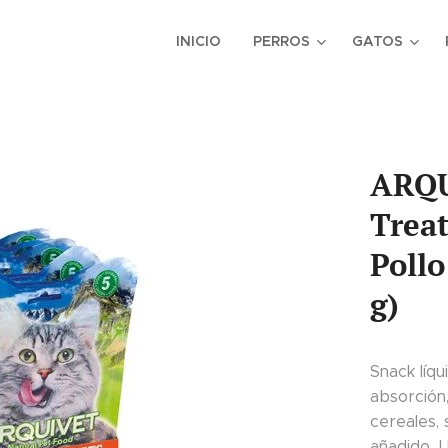
INICIO
PERROS
GATOS
ARQU
Treat
Pollo
g)
Snack líqu
absorción,
cereales, 
añadido. 