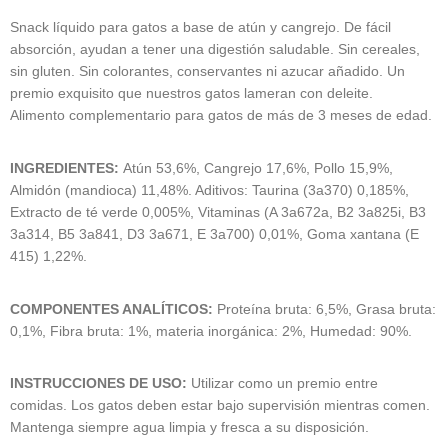
Snack líquido para gatos a base de atún y cangrejo. De fácil
absorción, ayudan a tener una digestión saludable. Sin cereales,
sin gluten. Sin colorantes, conservantes ni azucar añadido. Un
premio exquisito que nuestros gatos lameran con deleite.
Alimento complementario para gatos de más de 3 meses de edad.
INGREDIENTES:
Atún 53,6%, Cangrejo 17,6%, Pollo 15,9%,
Almidón (mandioca) 11,48%. Aditivos: Taurina (3a370) 0,185%,
Extracto de té verde 0,005%, Vitaminas (A 3a672a, B2 3a825i, B3
3a314, B5 3a841, D3 3a671, E 3a700) 0,01%, Goma xantana (E
415) 1,22%.
COMPONENTES ANALÍTICOS:
Proteína bruta: 6,5%, Grasa bruta:
0,1%, Fibra bruta: 1%, materia inorgánica: 2%, Humedad: 90%.
INSTRUCCIONES DE USO:
Utilizar como un premio entre
comidas. Los gatos deben estar bajo supervisión mientras comen.
Mantenga siempre agua limpia y fresca a su disposición.