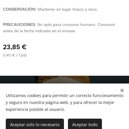
CONSERVACIÓN:
Mantener en lugar fresco y seco.
PRECAUCIONES:
No apto para consumo humano. Consumir
antes de la fecha indicada en el envase.
23,85
€
0,40 € / 1 pzs
NUCAN mascotas
Utilizamos cookies para permitir un correcto funcionamiento
Tf.666351543
Cookies
y seguro en nuestra página web, y para ofrecer la mejor
experiencia posible al usuario.
Añadir a la cesta
Aceptar solo lo necesario
Aceptar todo