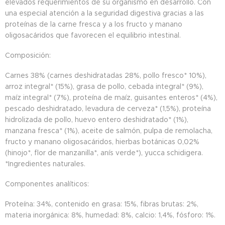
elevados requerimientos de su organismo en desarrollo. Con
una especial atención a la seguridad digestiva gracias a las
proteínas de la carne fresca y a los fructo y manano
oligosacáridos que favorecen el equilibrio intestinal.
Composición:
Carnes 38% (carnes deshidratadas 28%, pollo fresco* 10%),
arroz integral* (15%), grasa de pollo, cebada integral* (9%),
maíz integral* (7%), proteína de maíz, guisantes enteros* (4%),
pescado deshidratado, levadura de cerveza* (1,5%), proteína
hidrolizada de pollo, huevo entero deshidratado* (1%),
manzana fresca* (1%), aceite de salmón, pulpa de remolacha,
fructo y manano oligosacáridos, hierbas botánicas 0,02%
(hinojo*, flor de manzanilla*, anís verde*), yucca schidigera.
*Ingredientes naturales.
Componentes analíticos:
Proteína: 34%, contenido en grasa: 15%, fibras brutas: 2%,
materia inorgánica: 8%, humedad: 8%, calcio: 1,4%, fósforo: 1%.