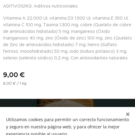
ADITIVOS/KG: Aditivos nutricionales:
Vitamina A 22.000 UI, vitamina D3 1.500 UI, vitamina E 350 UI,
vitamina C 100 mg, Taurina 1.300 mg, cobre (Quelato de cobre
de aminoácidos hidratado) 5 mg, manganeso (Óxido
manganoso) 40 mg, zinc (Óxido de zinc) 100 mg, zinc (Quelato
de Zinc de aminoácidos hidratado) 7 mg, hierro (Sulfato
ferroso, monohidratado) 50 mg, iodo (Ioduro potásico) 3 mg,
selenio (selenito sódico) 0,2 mg. Con antioxidantes naturales.
9,00
€
6,00 € / 1 kg
NUCAN mascotas
Utilizamos cookies para permitir un correcto funcionamiento
Tf.666351543
Cookies
y seguro en nuestra página web, y para ofrecer la mejor
experiencia posible al usuario.