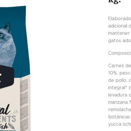
Elaborado
adicional
mantener l
gatos adul
Composici
Carnes de
10%, pesc
de pollo, 
integral* 
levadura d
manzana f
remolacha
botánicas 
yucca schi