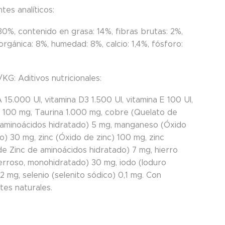
es analíticos:
30%, contenido en grasa: 14%, fibras brutas: 2%,
orgánica: 8%, humedad: 8%, calcio: 1,4%, fósforo:
KG: Aditivos nutricionales:
 15.000 UI, vitamina D3 1.500 UI, vitamina E 100 UI,
C 100 mg, Taurina 1.000 mg, cobre (Quelato de
aminoácidos hidratado) 5 mg, manganeso (Óxido
) 30 mg, zinc (Óxido de zinc) 100 mg, zinc
de Zinc de aminoácidos hidratado) 7 mg, hierro
ferroso, monohidratado) 30 mg, iodo (Ioduro
2 mg, selenio (selenito sódico) 0,1 mg. Con
tes naturales.