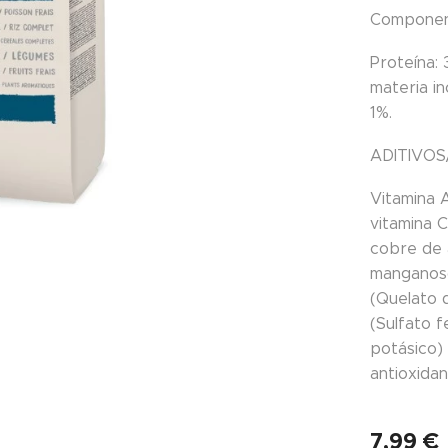
Component
Proteína: 
materia in
1%.
ADITIVOS/
Vitamina A
vitamina 
cobre de 
manganoso
(Quelato 
(Sulfato 
potásico) 
antioxidan
7,99
€