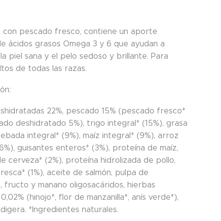
 con pescado fresco, contiene un aporte
 de ácidos grasos Omega 3 y 6 que ayudan a
a piel sana y el pelo sedoso y brillante. Para
tos de todas las razas.
ón:
shidratadas 22%, pescado 15% (pescado fresco*
ado deshidratado 5%), trigo integral* (15%), grasa
cebada integral* (9%), maíz integral* (9%), arroz
(6%), guisantes enteros* (3%), proteína de maíz,
e cerveza* (2%), proteína hidrolizada de pollo,
resca* (1%), aceite de salmón, pulpa de
, fructo y manano oligosacáridos, hierbas
0,02% (hinojo*, flor de manzanilla*, anís verde*),
digera. *Ingredientes naturales.